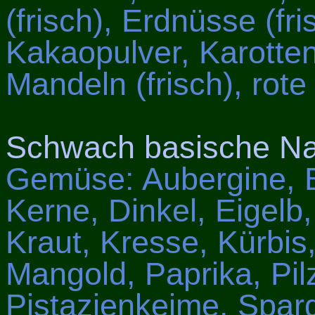
(frisch), Erdnüsse (fr
Kakaopulver, Karotten,
Mandeln (frisch), rot
Schwach basische Na
Gemüse: Aubergine, B
Kerne, Dinkel, Eigelb
Kraut, Kresse, Kürbis,
Mangold, Paprika, Pilz
Pistazienkeime, Spar