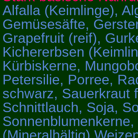
Alfalla (Keimlinge), Alg
Gemüsesäfte, Gersten
Grapefruit (reif), Gur
Kichererbsen (Keimlin
Kürbiskerne, Mungobo
Petersilie, Porree, Ra
schwarz, Sauerkraut f
Schnittlauch, Soja, S
Sonnenblumenkerne, 
(Mineralhältig) Weize