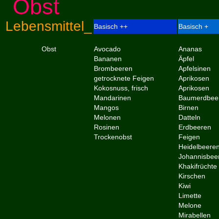
Obst
Lebensmittel_
Basisch ++
Basisch +
Obst
Avocado
Ananas
Bananen
Äpfel
Brombeeren
Apfelsinen
getrocknete Feigen
Aprikosen
Kokosnuss, frisch
Aprikosen
Mandarinen
Baumerdbee
Mangos
Birnen
Melonen
Datteln
Rosinen
Erdbeeren
Trockenobst
Feigen
Heidelbeere
Johannisbee
Khakifrüchte
Kirschen
Kiwi
Limette
Melone
Mirabellen