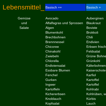
Lebensmittel_
Basisch ++
Basisch +
Gemüse
Avocado
Auberginen
und
Alfalfagras und Sprossen
Blaukraut
Salate
Algen
Boviste
Blumenkohl
Brokkoli
Brechbohnen
Chili
Brennnessel
Endivien
Chicoree
Erbsen frisc
Chinakohl
Feldsalat
Zwiebeln
Grüne Bohn
Chlorella
Grünkohl
Endiviensalat
Käferbohne
Essbare Blumen
Kaiserschot
Fenchel
Karfiol
Gurken
Kartoffel
Ingwer
Kartoffel
Kartoffeln
Kohlrabi
Kichererbsen
Kohlrüben, 
Knoblauch
Kürbis
Kopfsalat
Lauch