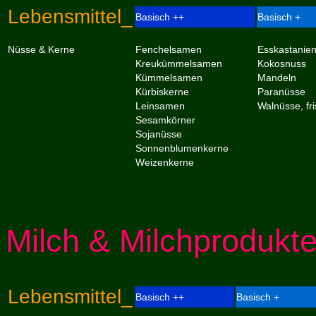
Lebensmittel_
Basisch ++
Basisch +
Nüsse & Kerne
Fenchelsamen
Esskastanie
Kreukümmelsamen
Kokosnuss
Kümmelsamen
Mandeln
Kürbiskerne
Paranüsse
Leinsamen
Walnüsse, fr
Sesamkörner
Sojanüsse
Sonnenblumenkerne
Weizenkerne
Milch & Milchprodukt
Lebensmittel_
Basisch ++
Basisch +