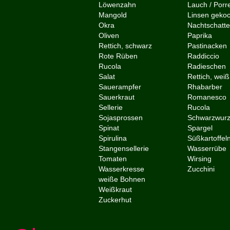
Löwenzahn
Lauch / Por
Mangold
Linsen geko
Okra
Nachtschat
Oliven
Paprika
Rettich, schwarz
Pastinacken
Rote Rüben
Raddiccio
Rucola
Radieschen
Salat
Rettich, wei
Sauerampfer
Rhabarber
Sauerkraut
Romanesco
Sellerie
Rucola
Sojasprossen
Schwarzwur
Spinat
Spargel
Spirulina
Süßkartoffel
Stangensellerie
Wasserrübe
Tomaten
Wirsing
Wasserkresse
Zucchini
weiße Bohnen
Weißkraut
Zuckerhut