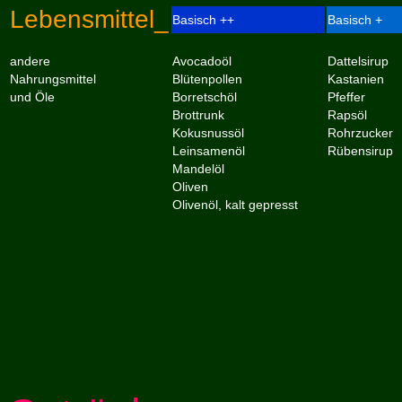
Lebensmittel_
Basisch ++
Basisch +
andere
Avocadoöl
Dattelsirup
Nahrungsmittel
Blütenpollen
Kastanien
und Öle
Borretschöl
Pfeffer
Brottrunk
Rapsöl
Kokusnussöl
Rohrzucker
Leinsamenöl
Rübensirup
Mandelöl
Oliven
Olivenöl, kalt gepresst