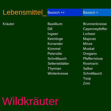
Lebensmittel_
Basisch ++
Basisch +
Kräuter
Basilikum
Brunnenkresse
Dill
Cayennepfeffer
Ingwer
Lorbeer
Keimlinge
Majoran
Koriander
Minze
Kümmel
Muskat
Petersilie
Oregano
Schnittlauch
Pfefferminze
Sellerieblätter
Rosmarin
Thymian
Salbei
Winterkresse
Schnittlauch
Ysop
Zimt
Wildkräuter