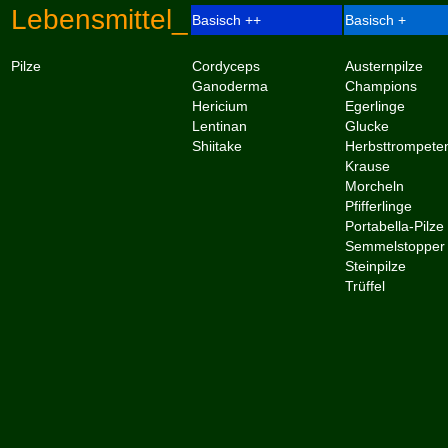
Lebensmittel_
Basisch ++
Basisch +
Pilze
Cordyceps
Austernpilze
Ganoderma
Champions
Hericium
Egerlinge
Lentinan
Glucke
Shiitake
Herbsttrompete
Krause
Morcheln
Pfifferlinge
Portabella-Pilze
Semmelstopper
Steinpilze
Trüffel