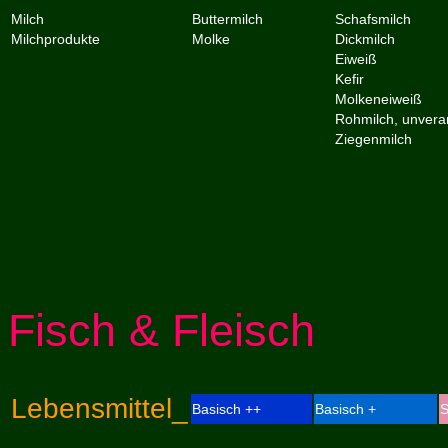
Milch
Buttermilch
Schafsmilch
Milchprodukte
Molke
Dickmilch
Eiweiß
Kefir
Molkeneiweiß
Rohmilch, unverar
Ziegenmilch
Fisch & Fleisch
Lebensmittel_
Basisch ++
Basisch +
S