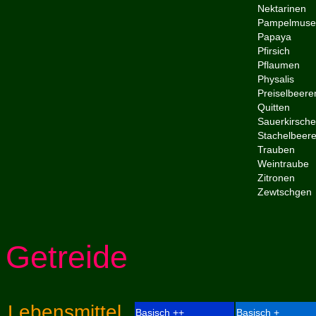
Nektarinen
Pampelmuse
Papaya
Pfirsich
Pflaumen
Physalis
Preiselbeere
Quitten
Sauerkirsch
Stachelbeer
Trauben
Weintraube
Zitronen
Zewtschge
Getreide
Lebensmittel_
Basisch ++
Basisch +