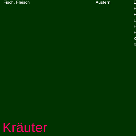
Fisch, Fleisch
Austern
E
F
F
L
H
K
R
Kräuter